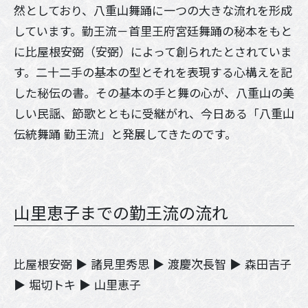
然としており、八重山舞踊に一つの大きな流れを形成
しています。勤王流－首里王府宮廷舞踊の秘本をもと
に比屋根安弼（安弼）によって創られたとされていま
す。二十二手の基本の型とそれを表現する心構えを記
した秘伝の書。その基本の手と舞の心が、八重山の美
しい民謡、節歌とともに受継がれ、今日ある「八重山
伝統舞踊 勤王流」と発展してきたのです。
山里恵子までの勤王流の流れ
比屋根安弼
▶
諸見里秀思
▶
渡慶次長智
▶
森田吉子
▶
堀切トキ
▶
山里恵子