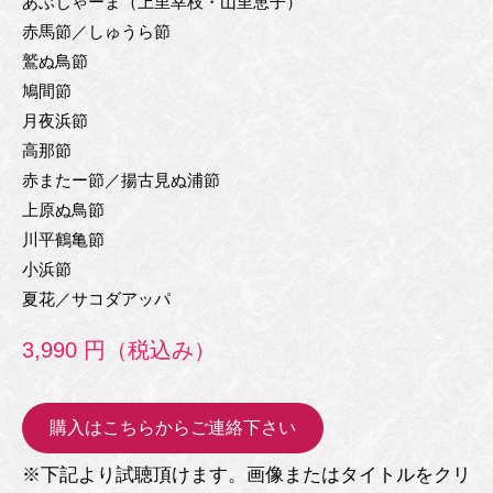
あぶじゃーま（上里幸枝・山里恵子）
赤馬節／しゅうら節
鷲ぬ鳥節
鳩間節
月夜浜節
高那節
赤またー節／揚古見ぬ浦節
上原ぬ鳥節
川平鶴亀節
小浜節
夏花／サコダアッパ
3,990 円（税込み）
購入はこちらからご連絡下さい
※下記より試聴頂けます。画像またはタイトルをクリ