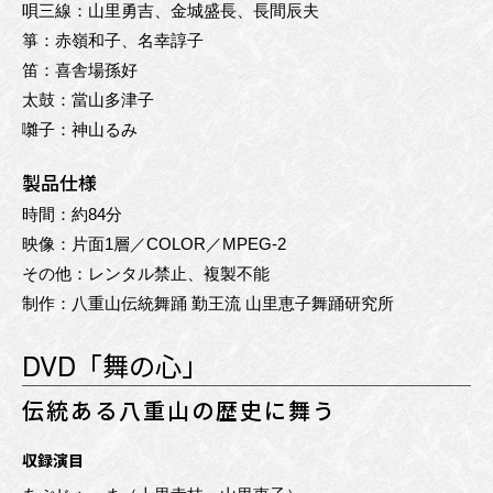
唄三線：山里勇吉、金城盛長、長間辰夫
箏：赤嶺和子、名幸諄子
笛：喜舎場孫好
太鼓：當山多津子
囃子：神山るみ
製品仕様
時間：約84分
映像：片面1層／COLOR／MPEG-2
その他：レンタル禁止、複製不能
制作：八重山伝統舞踊 勤王流 山里恵子舞踊研究所
DVD「舞の心」
伝統ある八重山の歴史に舞う
収録演目