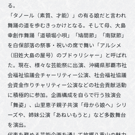
る。
「タノール（素質、才能）」の有る娘だと言われ
舞踊の道を歩むきっかけとなる。そして母、大島
幸創作舞踊「道頓堀小唄」「鳩間節」「南獄節」
を白保部落の祭事・祝いの席で舞い「アルシメ
（旧姓大島の屋号）のブドゥリシャー」と呼ばれ
た。現在、様々な芸能祭に出演、沖縄県那覇市社
会福祉協議会チャーリティー公演、社会福祉協議
会資金作りチャリティー公演などの社会貢献活動
に積極的に参加。企画構成を自らで行う独演会
「舞姿」、山里恵子親子共演「母から娘へ」シリ
ーズや、姉妹公演「あねいもうと」など多数舞台
を演出。
代表を務める芸能企画を通して故郷八重山の魅力