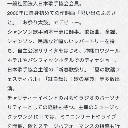
一般社団法人日本歌手協会会員。
2000年に自身初めての作詞曲「思い出のふるさ
と」「お祭り太鼓」でデビュー。
シャンソン歌手岡本千恵に師事。歌謡曲、童謡、
シャンソン、民謡など幅広いレパートリーを持
ち、自主公演リサイタをはじめ、沖縄ロワジール
ホテルやパシフィックホテルでのディナショー、
日本歌手協会主催の「新春歌祭り」「夏の歌謡フ
ェスティバル」「紅白輝け！歌の祭典」等多数出
演。
チャリティーイベントの司会やラジオのパーソナ
リティーとしての経験も持つ。主宰のミュージッ
クラウンジ1011では、ミニコンサートやライブ
を開催、歌とステージパフォーマンスの指導も行