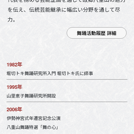
を伝え、伝統芸能継承に幅広い分野を通して尽
力。
舞踊活動履歴 詳細
1982年
堀切トキ舞踊研究所入門 堀切トキ氏に師事
1995年
山里恵子舞踊研究所開設
2006年
伊勢神宮式年遷宮記念公演
八重山舞踊特選「舞の心」