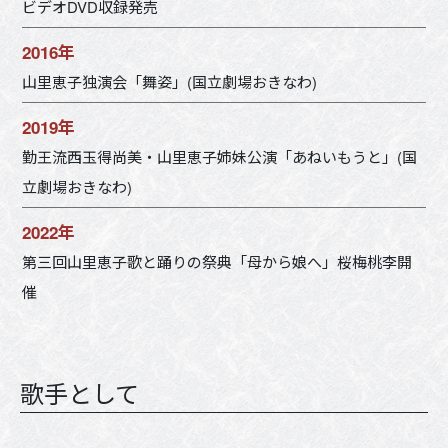
ビデオDVD収録発売
2016年
山里恵子独演会「舞姿」(国立劇場おきなわ)
2019年
勤王流西玉得尚美・山里恵子姉妹公演「あねいもうと」(国
立劇場おきなわ)
2022年
第三回山里恵子歌と踊りの祭典「母から娘へ」桜梅桃李開
催
歌手として